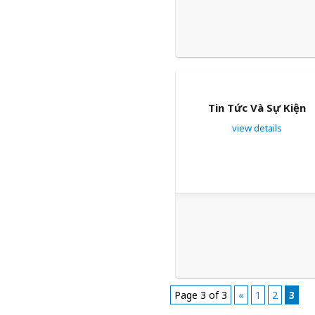
Tin Tức Và Sự Kiện
view details
Page 3 of 3
«
1
2
3